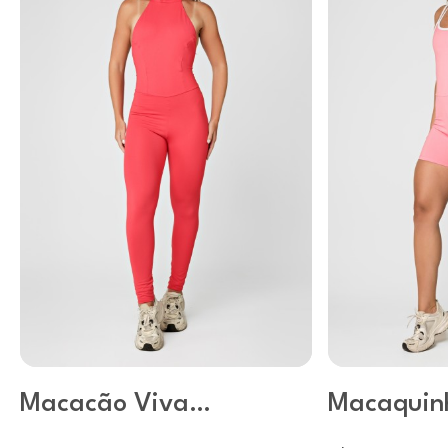
Macacão Viva
Macaquin
Vulcão
Conch She