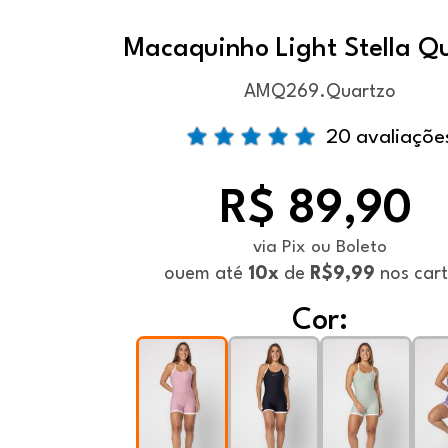
Macaquinho Light Stella Q
AMQ269.Quartzo
20 avaliaçõe
R$ 89,90
via Pix ou Boleto
ou
em até
10x
de
R$9,99
nos car
Cor: