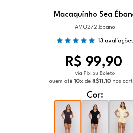
Macaquinho Sea Éban
AMQ272.Ebano
13 avaliaçõe
R$ 99,90
via Pix ou Boleto
ou
em até
10x
de
R$11,10
nos cart
Cor: