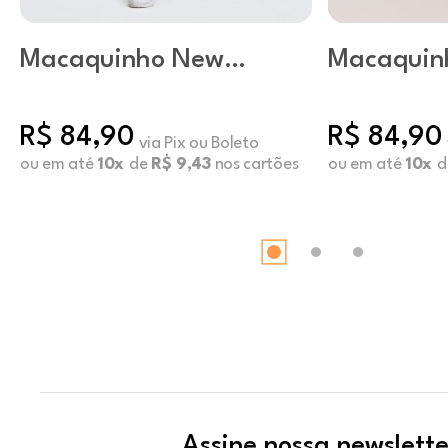
Macaquinho New
Macaquin
Fluity Botanical
Castanho
R$ 84,90
R$ 84,90
via Pix ou Boleto
ou em até
10x
de
R$ 9,43
nos cartões
ou em até
10x
d
Assine nossa newslette