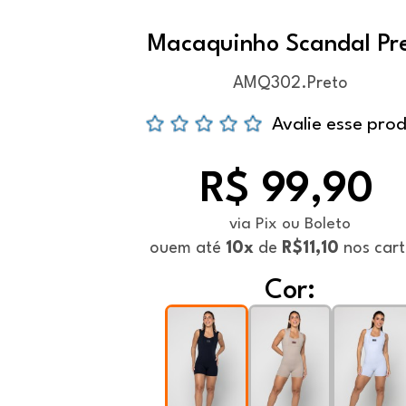
Macaquinho Scandal Pr
AMQ302.Preto
Avalie esse pro
R$ 99,90
via Pix ou Boleto
ou
em até
10x
de
R$11,10
nos cart
Cor: