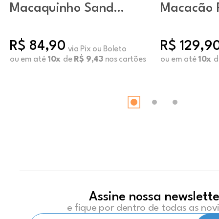
Macaquinho Sand
Macacão 
Capuccino
Assimétri
R$ 84,90
R$ 129,9
via Pix ou Boleto
ou em até
10x
de
R$ 9,43
nos cartões
ou em até
10x
d
Assine nossa newslette
e fique por dentro de todas as no