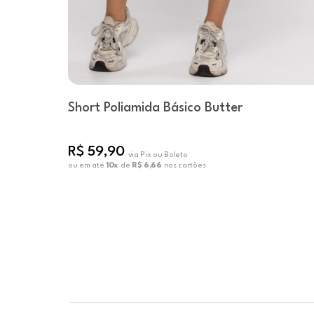
Short Poliamida Básico Butter
R$ 59,90
via Pix ou Boleto
ou em até
10x
de
R$ 6,66
nos cartões