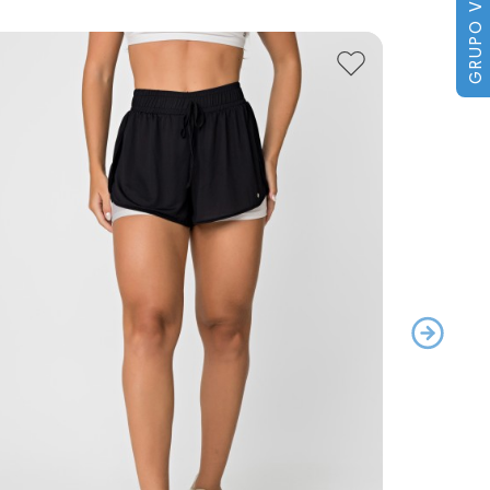
GRUPO VIP
15
% off