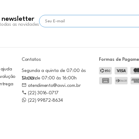
 newsletter
 todas as novidades
Contatos
Formas de Pagam
 ajuda
Segunda a quinta de 07:00 às
evolução
Sexta de 07:00 às 16:00h
17:00h
entrega
atendimento@avvi.com.br
(22) 3016-0717
(22) 99872-8634