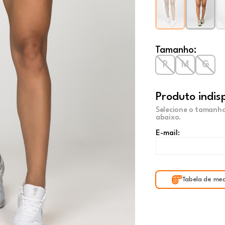
Tamanho:
P
M
G
Produto indis
Selecione o tamanho
abaixo.
E-mail:
Tabela de med