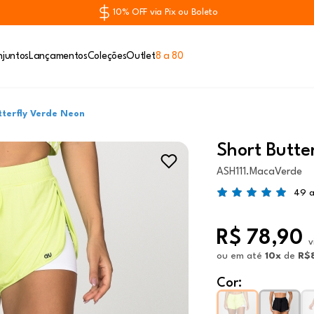
10% OFF via Pix ou Boleto
juntos
Lançamentos
Coleções
Outlet
8 a 80
tterfly Verde Neon
Short Butte
ASH111.MacaVerde
49 a
R$ 78,90
v
ou
em até
10x
de
R$
Cor: