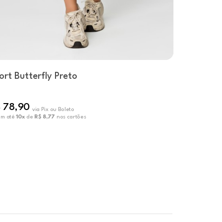
ort Butterfly Preto
Short Elev
R$ 81,00
 78,90
R$ 61,97
via Pix ou Boleto
em até
10x
de
R$ 8,77
nos cartões
ou em até
10x