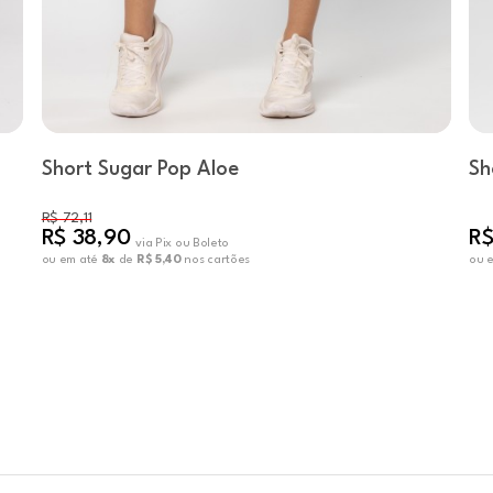
Short Sugar Pop Aloe
Sh
R$ 72,11
R$ 38,90
R$
via Pix ou Boleto
ou em até
8x
de
R$ 5,40
nos cartões
ou 