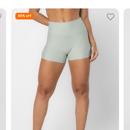
40
% off