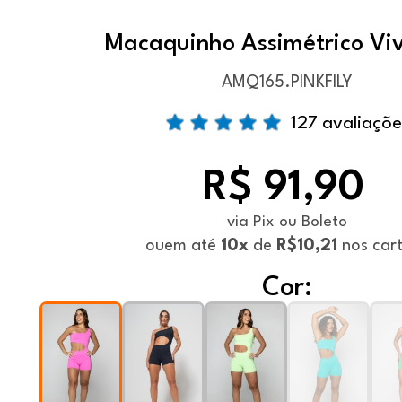
Macaquinho Assimétrico Viv
AMQ165.PINKFILY
127 avaliaçõe
R$ 91,90
via Pix ou Boleto
ou
em até
10x
de
R$10,21
nos car
Cor: