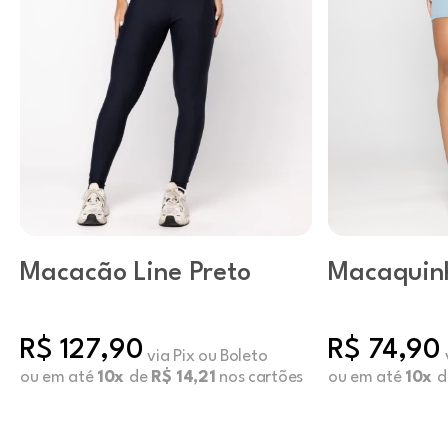
Macacão Line Preto
Macaquin
Blue Haze
R$ 127,90
R$ 74,90
via Pix ou Boleto
ou em até
10x
de
R$ 14,21
nos cartões
ou em até
10x
d