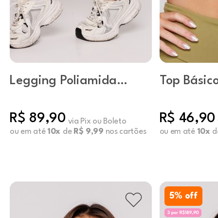
Legging Poliamida
Top Básic
Básica Capuccino
Pistache
R$ 89,90
R$ 46,90
via Pix ou Boleto
ou em até
10x
de
R$ 9,99
nos cartões
ou em até
10x
d
5
% off