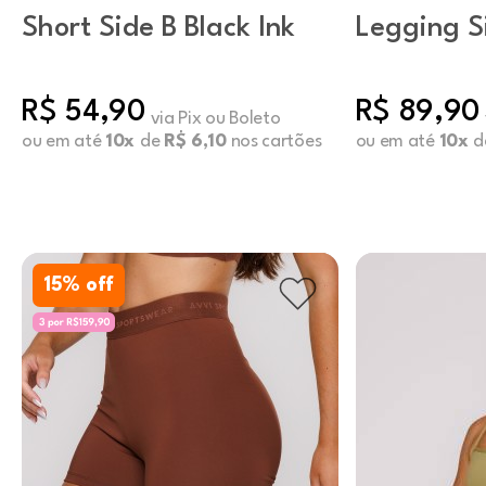
Short Side B Black Ink
Legging S
R$ 54,90
R$ 89,90
via Pix ou Boleto
ou em até
10x
de
R$ 6,10
nos cartões
ou em até
10x
d
15
% off