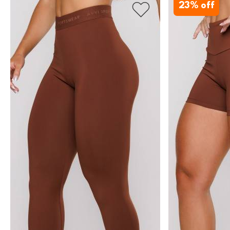
23
% off