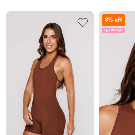
8
% off