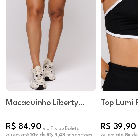
Macaquinho Liberty
Top Lumi 
Preto
R$ 84,90
R$ 39,90
via Pix ou Boleto
ou em até
10x
de
R$ 9,43
nos cartões
ou em até
8x
d