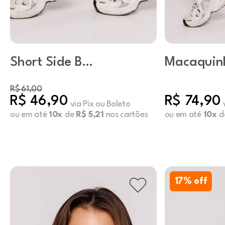
Short Side B
Macaquin
Capuccino
Pistache
R$ 61,00
R$ 46,90
R$ 74,90
via Pix ou Boleto
ou em até
10x
de
R$ 5,21
nos cartões
ou em até
10x
d
17
% off