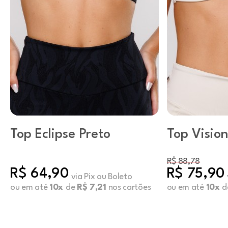
Top Eclipse Preto
Top Visio
R$ 88,78
R$ 64,90
R$ 75,90
via Pix ou Boleto
ou em até
10x
de
R$ 7,21
nos cartões
ou em até
10x
d