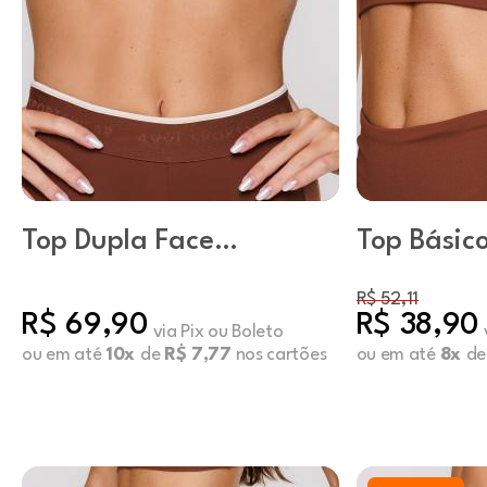
Top Dupla Face
Top Básic
Embutido Capuccino
Capuccin
R$ 52,11
R$ 69,90
R$ 38,90
via Pix ou Boleto
ou em até
10x
de
R$ 7,77
nos cartões
ou em até
8x
d