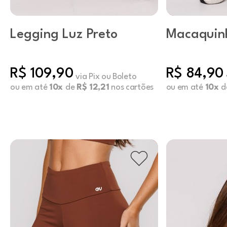
Legging Luz Preto
Macaquin
Argila
R$ 109,90
R$ 84,90
via Pix ou Boleto
ou em até
10x
de
R$ 12,21
nos cartões
ou em até
10x
d