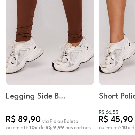
Legging Side B
Short Pol
Capuccino
Básico Ca
R$ 66,55
R$ 89,90
R$ 45,90
via Pix ou Boleto
ou em até
10x
de
R$ 9,99
nos cartões
ou em até
10x
d