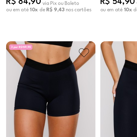
R$ 84,90
R$ 54,90
via Pix ou Boleto
ou em até
10x
de
R$ 9,43
nos cartões
ou em até
10x
d