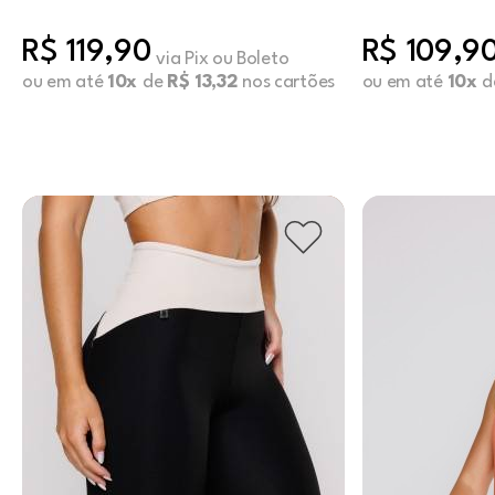
R$ 119,90
R$ 109,9
via Pix ou Boleto
ou em até
10x
de
R$ 13,32
nos cartões
ou em até
10x
d