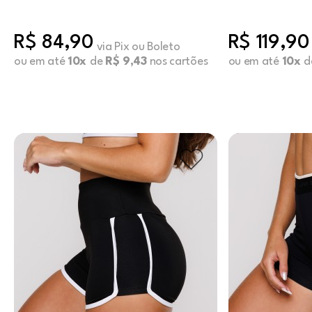
Preto
R$ 84,90
R$ 119,90
via Pix ou Boleto
ou em até
10x
de
R$ 9,43
nos cartões
ou em até
10x
d