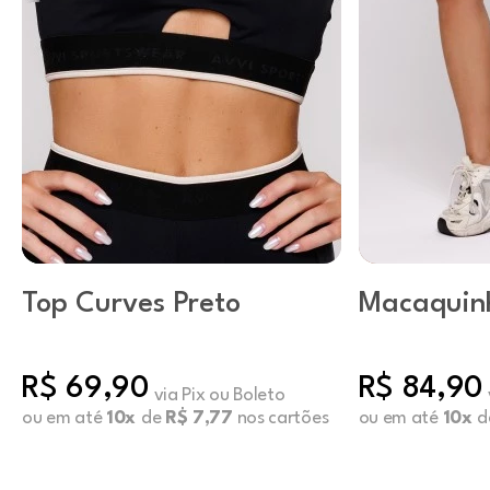
Top Curves Preto
Macaquinh
Capuccin
R$ 69,90
R$ 84,90
via Pix ou Boleto
ou em até
10x
de
R$ 7,77
nos cartões
ou em até
10x
d