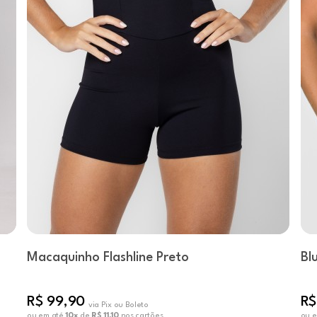
Macaquinho Flashline Preto
Bl
R$ 99,90
R$
via Pix ou Boleto
ou em até
10x
de
R$ 11,10
nos cartões
ou 