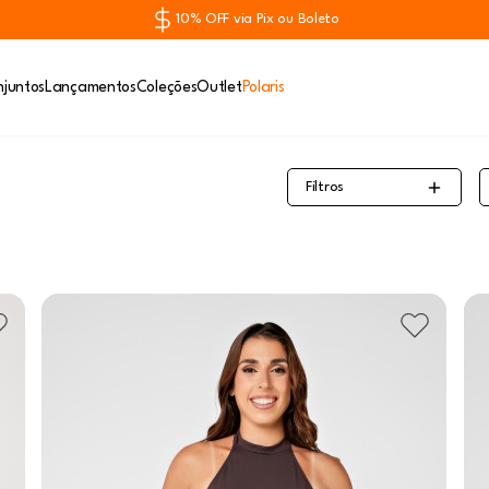
10% OFF via Pix ou Boleto
juntos
Lançamentos
Coleções
Outlet
Polaris
Filtros