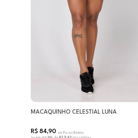
MACAQUINHO CELESTIAL LUNA
R$ 84,90
via Pix ou Boleto
ou em até
10x
de
R$ 9,43
nos cartões