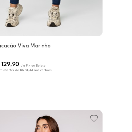
cacão Viva Marinho
 129,90
via Pix ou Boleto
em até
10x
de
R$ 14,43
nos cartões