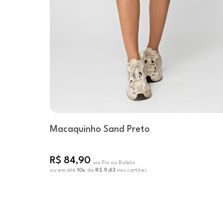
Macaquinho Sand Preto
R$ 84,90
via Pix ou Boleto
ou em até
10x
de
R$ 9,43
nos cartões