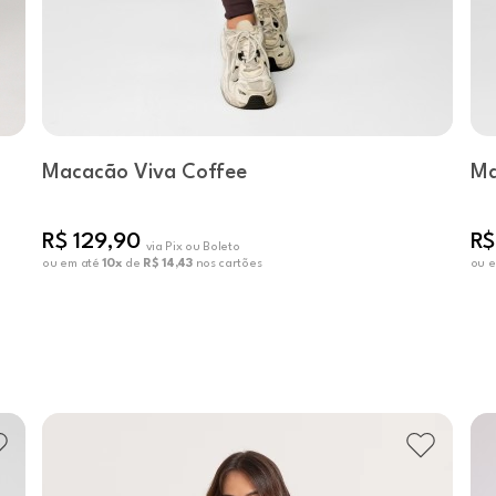
Macacão Viva Coffee
Ma
R$ 129,90
R$
via Pix ou Boleto
ou em até
10x
de
R$ 14,43
nos cartões
ou 