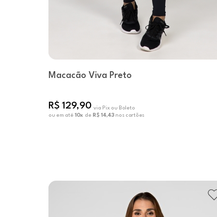
Macacão Viva Preto
R$ 129,90
via Pix ou Boleto
ou em até
10x
de
R$ 14,43
nos cartões