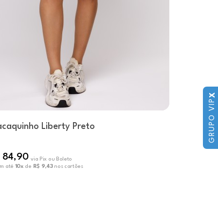
X
GRUPO VIP
caquinho Liberty Preto
 84,90
via Pix ou Boleto
em até
10x
de
R$ 9,43
nos cartões