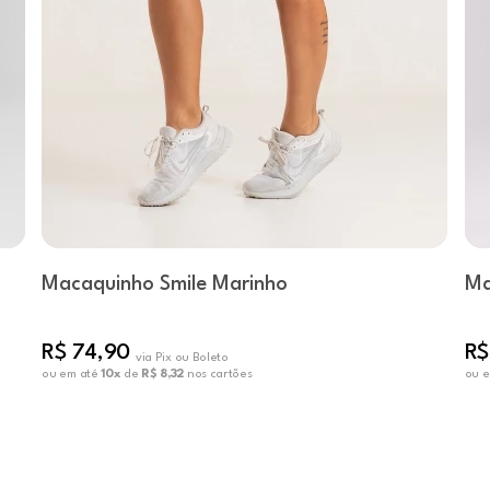
Macaquinho Smile Marinho
Ma
R$ 74,90
R$
via Pix ou Boleto
ou em até
10x
de
R$ 8,32
nos cartões
ou 