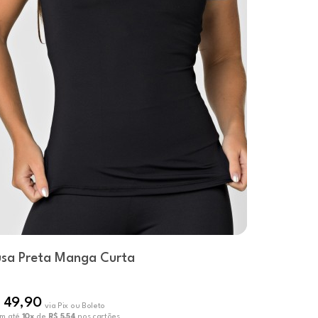
usa Preta Manga Curta
 49,90
via Pix ou Boleto
em até
10x
de
R$ 5,54
nos cartões