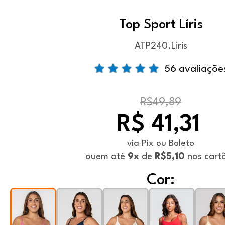
Top Sport Líris
ATP240.Liris
56 avaliaçõe
R$49,89
R$ 41,31
via Pix ou Boleto
ou
em até
9x
de
R$5,10
nos cart
Cor: