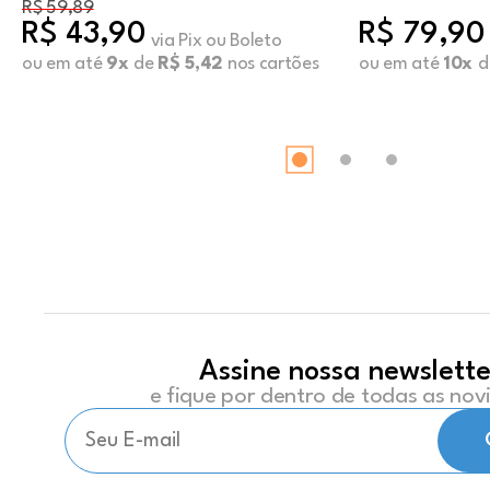
R$ 59,89
R$ 43,90
R$ 79,90
via Pix ou Boleto
ou em até
9x
de
R$ 5,42
nos cartões
ou em até
10x
d
Assine nossa newslette
e fique por dentro de todas as no