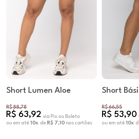
Short Lumen Aloe
Short Bás
R$ 88,78
R$ 66,55
R$ 63,92
R$ 53,90
via Pix ou Boleto
ou em até
10x
de
R$ 7,10
nos cartões
ou em até
10x
d