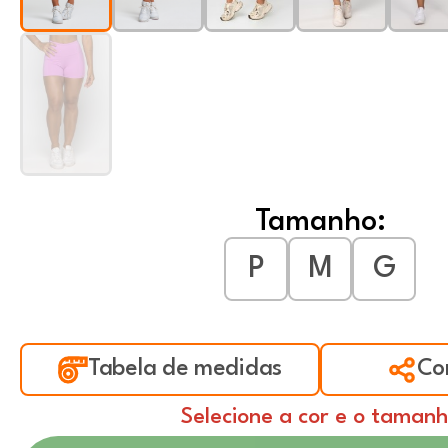
Tamanho:
P
M
G
Tabela de medidas
Co
Selecione a cor e o taman