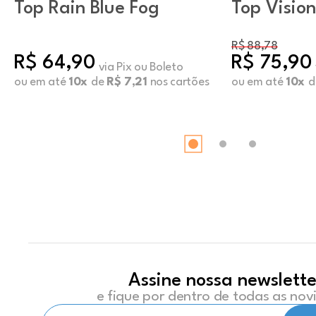
Top Rain Blue Fog
Top Visio
R$ 88,78
R$ 64,90
R$ 75,90
via Pix ou Boleto
ou em até
10x
de
R$ 7,21
nos cartões
ou em até
10x
d
Assine nossa newslette
e fique por dentro de todas as no