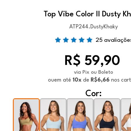
Top Vibe Color II Dusty K
ATP244.DustyKhaky
25 avaliaçõe
R$ 59,90
via Pix ou Boleto
ou
em até
10x
de
R$6,66
nos car
Cor: