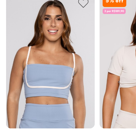
5
% off