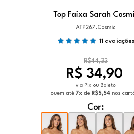
Top Faixa Sarah Cosm
ATP267.Cosmic
11 avaliaçõe
R$44,33
R$ 34,90
via Pix ou Boleto
ou
em até
7x
de
R$5,54
nos cart
Cor: