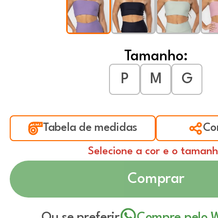
Tamanho:
P
M
G
Tabela de medidas
Co
Selecione a cor e o taman
Comprar
Ou se preferir
Compre pelo 