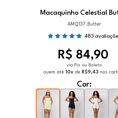
Macaquinho Celestial Bu
AMQ137.Butter
483 avaliaçõ
R$ 84,90
via Pix ou Boleto
ou
em até
10x
de
R$9,43
nos car
Cor: