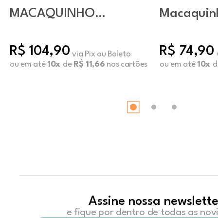
MACAQUINHO
Macaquin
TECH MALBEC
Emberglo
R$ 104,90
R$ 74,90
via Pix ou Boleto
ou em até
10x
de
R$ 11,66
nos cartões
ou em até
10x
d
Assine nossa newslette
e fique por dentro de todas as no