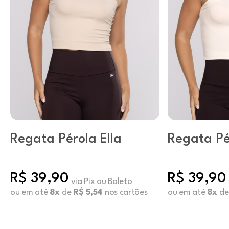
Regata Pérola Ella
Regata Pé
Natural
R$ 39,90
R$ 39,90
via Pix ou Boleto
ou em até
8x
de
R$ 5,54
nos cartões
ou em até
8x
d