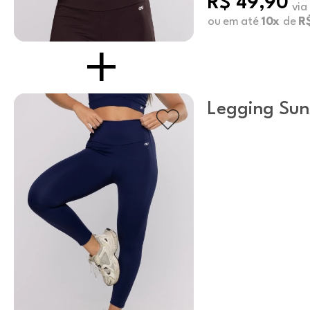
R$ 49,90
via
ou em até
10x
de
R$
Legging Sun