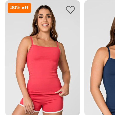
30
% off