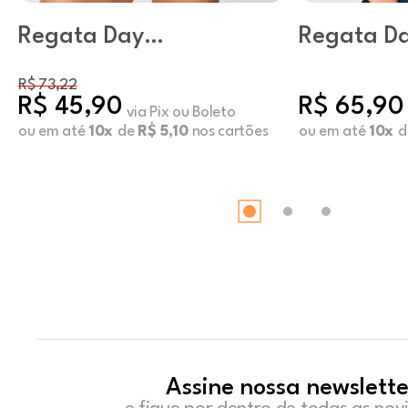
Regata Day
Regata D
Vermelho
Marinho
R$ 73,22
R$ 45,90
R$ 65,90
via Pix ou Boleto
ou em até
10x
de
R$ 5,10
nos cartões
ou em até
10x
d
Assine nossa newslette