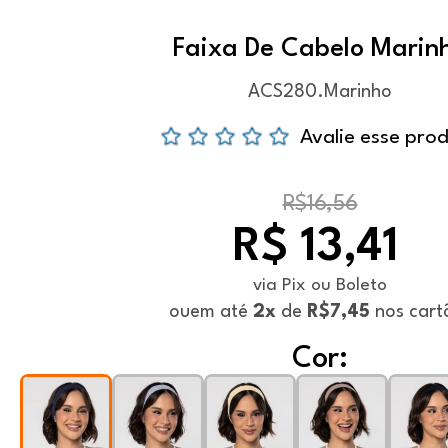
Faixa De Cabelo Marin
ACS280.Marinho
Avalie esse pro
R$16,56
R$ 13,41
via Pix ou Boleto
ou
em até
2x
de
R$7,45
nos cart
Cor: