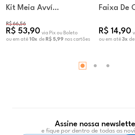
Kit Meia Avví
Faixa De 
Invisível Unissex
Castanho
Sortido (KIT 3
R$ 66,56
R$ 53,90
R$ 14,90
unidades)
via Pix ou Boleto
v
ou em até
10x
de
R$ 5,99
nos cartões
ou em até
3x
d
Assine nossa newslette
e fique por dentro de todas as no