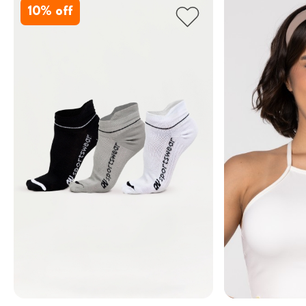
10
% off