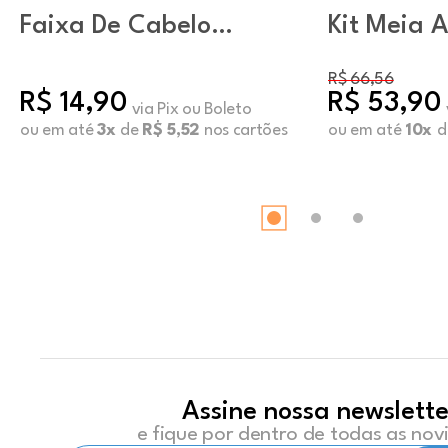
Faixa De Cabelo
Kit Meia A
Preto
Invisível 
Sortido (K
R$ 66,56
R$ 14,90
R$ 53,90
unidades)
via Pix ou Boleto
ou em até
3x
de
R$ 5,52
nos cartões
ou em até
10x
d
Assine nossa newslette
e fique por dentro de todas as no