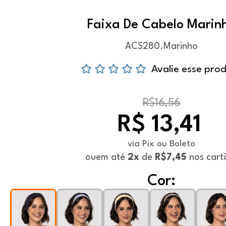
Faixa De Cabelo Marin
ACS280.Marinho
Avalie esse pro
R$16,56
R$ 13,41
via Pix ou Boleto
ou
em até
2x
de
R$7,45
nos cart
Cor: