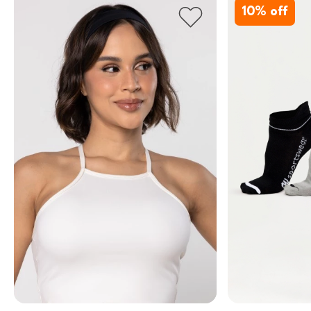
10
% off