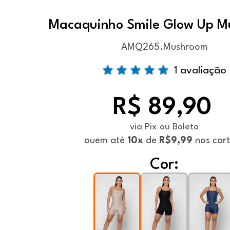
Macaquinho Smile Glow Up 
AMQ265.Mushroom
1 avaliação
R$ 89,90
via Pix ou Boleto
ou
em até
10x
de
R$9,99
nos car
Cor: