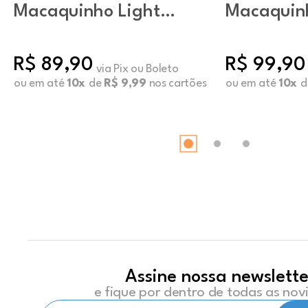
Macaquinho Light
Macaquin
Stella Quartzo
Flashline 
R$ 89,90
R$ 99,90
via Pix ou Boleto
ou em até
10x
de
R$ 9,99
nos cartões
ou em até
10x
d
Assine nossa newslette
e fique por dentro de todas as no