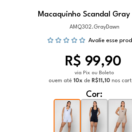
Macaquinho Scandal Gray
AMQ302.GrayDawn
Avalie esse pro
R$ 99,90
via Pix ou Boleto
ou
em até
10x
de
R$11,10
nos cart
Cor: