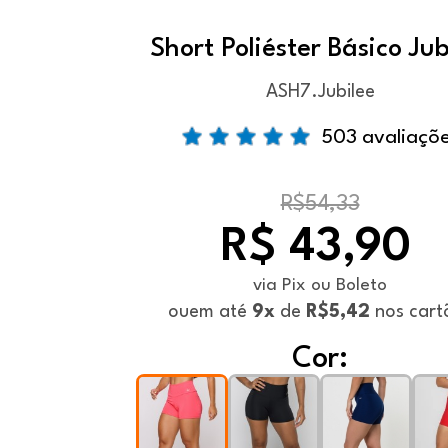
Short Poliéster Básico Jub
ASH7.Jubilee
503 avaliaçõ
R$54,33
R$ 43,90
via Pix ou Boleto
ou
em até
9x
de
R$5,42
nos cart
Cor: