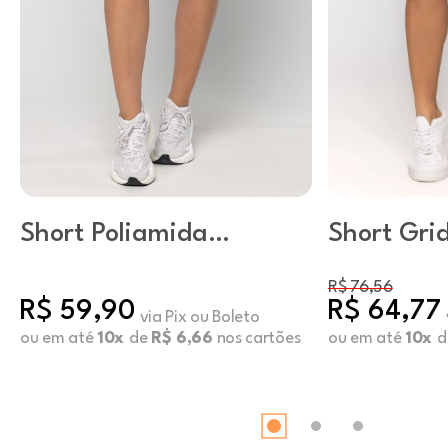
Short Poliamida
Short Grid
Básico Pitaya
R$ 76,56
R$ 59,90
R$ 64,77
via Pix ou Boleto
ou em até
10x
de
R$ 6,66
nos cartões
ou em até
10x
d