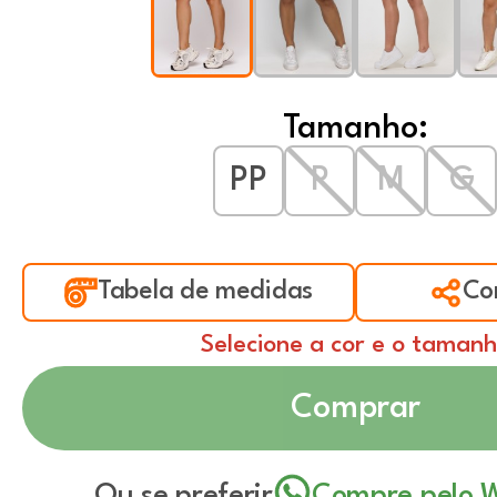
Tamanho:
PP
P
M
G
Tabela de medidas
Co
Selecione a cor e o taman
Comprar
Ou se preferir
Compre pelo 