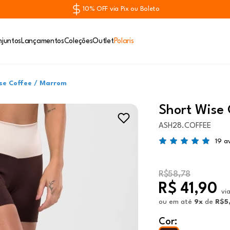
10% OFF via Pix ou Boleto
juntos
Lançamentos
Coleções
Outlet
Polaris
se Coffee / Marrom
Short Wise
ASH28.COFFEE
19 a
R$58,78
R$ 41,90
vi
ou
em até
9x
de
R$5
Cor: