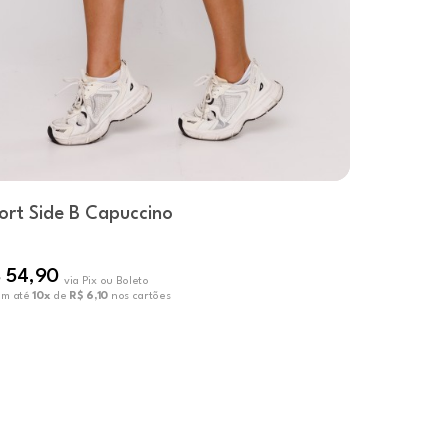
ort Side B Capuccino
Short Me
 54,90
R$ 74,90
via Pix ou Boleto
em até
10x
de
R$ 6,10
nos cartões
ou em até
10x