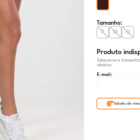
Tamanho:
P
M
G
Produto indis
Selecione o tamanho
abaixo.
E-mail:
Tabela de med