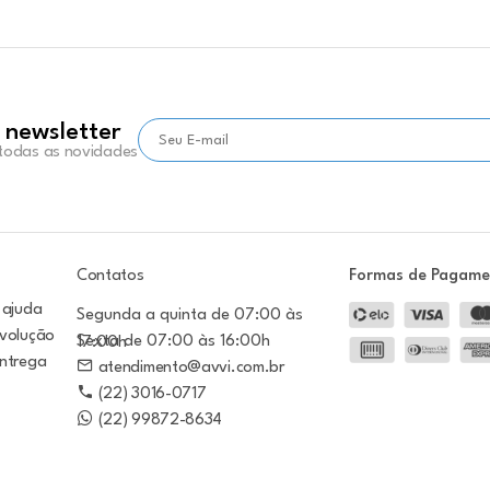
 newsletter
 todas as novidades
Contatos
Formas de Pagam
 ajuda
Segunda a quinta de 07:00 às
evolução
Sexta de 07:00 às 16:00h
17:00h
entrega
atendimento@avvi.com.br
(22) 3016-0717
(22) 99872-8634