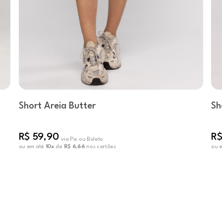
Short Areia Butter
Sh
R$ 59,90
R$
via Pix ou Boleto
ou em até
10x
de
R$ 6,66
nos cartões
ou 