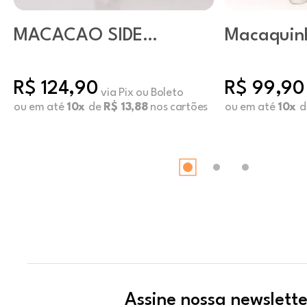
MACACÃO SIDE
Macaquin
PRETO
Netuno
R$ 124,90
R$ 99,90
via Pix ou Boleto
ou em até
10x
de
R$ 13,88
nos cartões
ou em até
10x
d
Assine nossa newslette