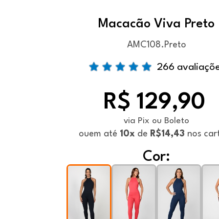
Macacão Viva Preto
AMC108.Preto
266 avaliaçõ
R$ 129,90
via Pix ou Boleto
ou
em até
10x
de
R$14,43
nos car
Cor: