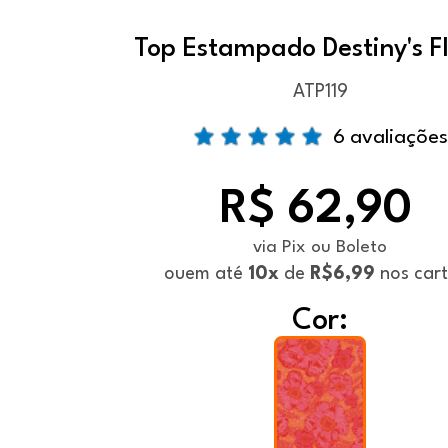
Top Estampado Destiny's F
ATP119
6 avaliações
R$ 62,90
via Pix ou Boleto
ou
em até
10x
de
R$6,99
nos car
Cor: