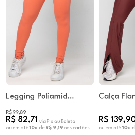
Legging Poliamida
Calça Fla
Básica Emberglow
Oxblood 
R$ 99,89
R$ 82,71
R$ 139,9
via Pix ou Boleto
ou em até
10x
de
R$ 9,19
nos cartões
ou em até
10x
d