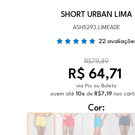
SHORT URBAN LIMA
ASH5293.LIMEADE
22 avaliaçõe
R$79,89
R$ 64,71
via Pix ou Boleto
ou
em até
10x
de
R$7,19
nos cart
Cor: