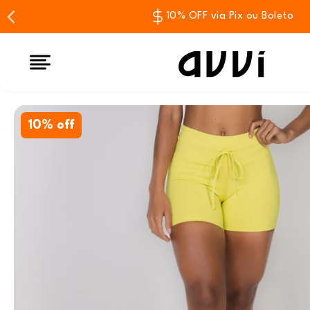
10% OFF via Pix ou Boleto
10% off