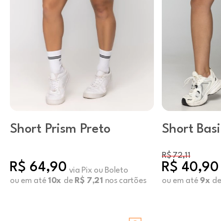
Short Prism Preto
Short Bas
Fly
R$ 72,11
R$ 64,90
R$ 40,90
via Pix ou Boleto
ou em até
10x
de
R$ 7,21
nos cartões
ou em até
9x
d