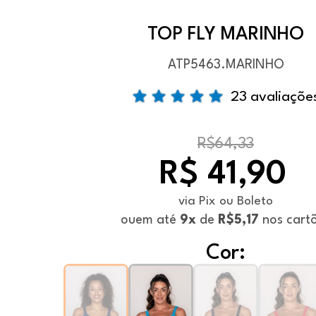
TOP FLY MARINHO
ATP5463.MARINHO
23 avaliaçõe
R$64,33
R$ 41,90
via Pix ou Boleto
ou
em até
9x
de
R$5,17
nos cart
Cor: