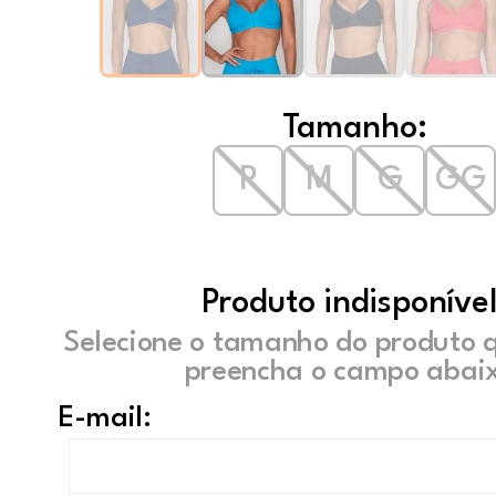
Tamanho:
P
M
G
GG
Produto indisponível
Selecione o tamanho do produto 
preencha o campo abaix
E-mail: