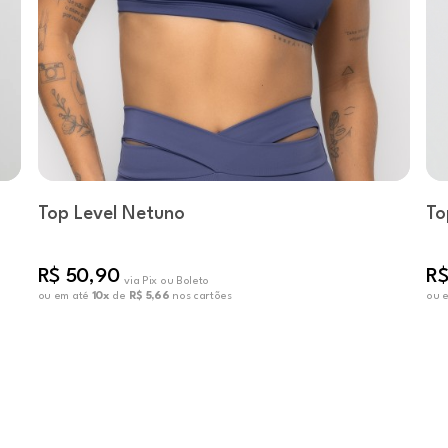
Top Level Netuno
To
R$ 50,90
R$
via Pix ou Boleto
ou em até
10x
de
R$ 5,66
nos cartões
ou 