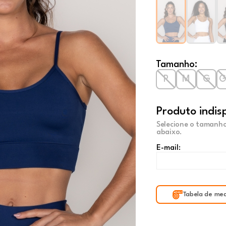
Tamanho:
P
M
G
Produto indis
Selecione o tamanho
abaixo.
E-mail:
Tabela de med