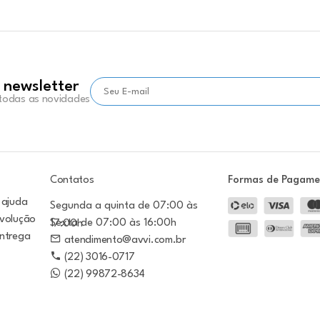
 newsletter
 todas as novidades
Contatos
Formas de Pagam
 ajuda
Segunda a quinta de 07:00 às
evolução
Sexta de 07:00 às 16:00h
17:00h
entrega
atendimento@avvi.com.br
(22) 3016-0717
(22) 99872-8634