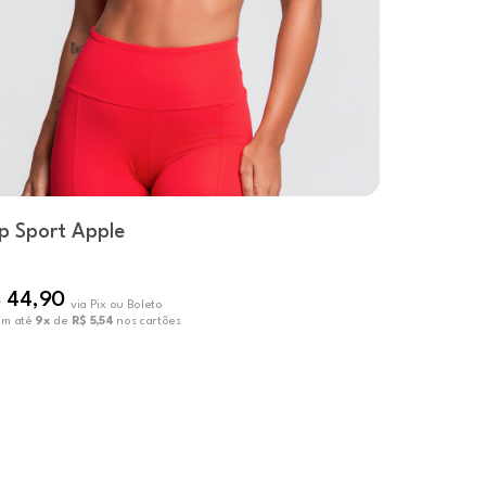
p Sport Apple
Top Areia
 44,90
R$ 59,90
via Pix ou Boleto
em até
9x
de
R$ 5,54
nos cartões
ou em até
10x