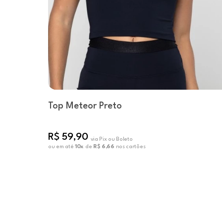
Top Meteor Preto
R$ 59,90
via Pix ou Boleto
ou em até
10x
de
R$ 6,66
nos cartões