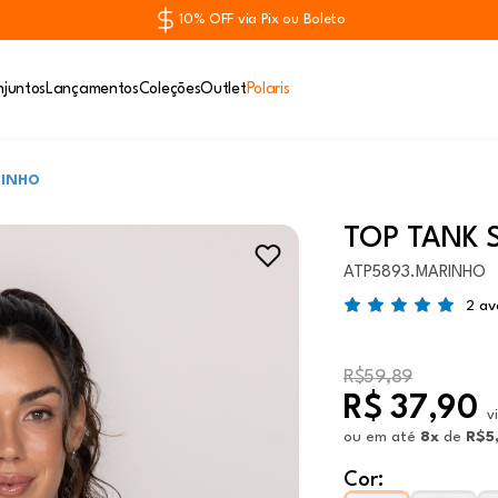
10% OFF via Pix ou Boleto
juntos
Lançamentos
Coleções
Outlet
Polaris
RINHO
TOP TANK 
ATP5893.MARINHO
2 av
R$59,89
R$ 37,90
v
ou
em até
8x
de
R$5
Cor: