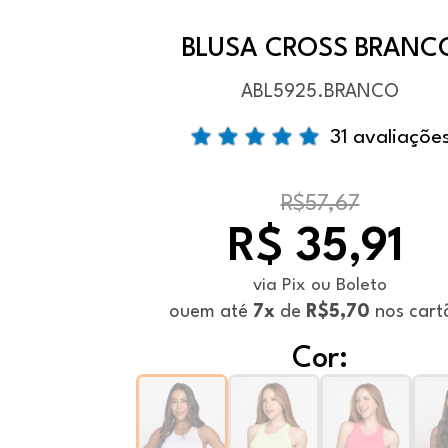
BLUSA CROSS BRANC
ABL5925.BRANCO
31 avaliaçõe
R$57,67
R$ 35,91
via Pix ou Boleto
ou
em até
7x
de
R$5,70
nos cart
Cor: