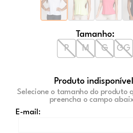
Tamanho:
P
M
G
GG
Produto indisponível
Selecione o tamanho do produto 
preencha o campo abaix
E-mail: