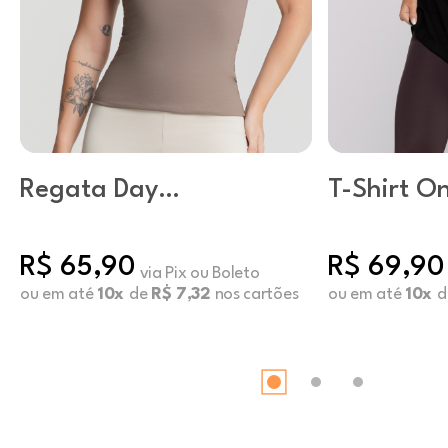
Regata Day
T-Shirt O
Castanho
Mar Preto
R$ 65,90
R$ 69,90
via Pix ou Boleto
ou em até
10x
de
R$ 7,32
nos cartões
ou em até
10x
d