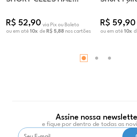
LUNA
Básico Éb
R$ 52,90
R$ 59,90
via Pix ou Boleto
ou em até
10x
de
R$ 5,88
nos cartões
ou em até
10x
d
Assine nossa newslette
e fique por dentro de todas as no