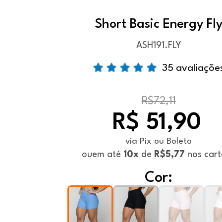
Short Basic Energy Fl
ASH191.FLY
35 avaliaçõe
R$72,11
R$ 51,90
via Pix ou Boleto
ou
em até
10x
de
R$5,77
nos cart
Cor: