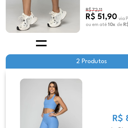
R$ 72,11
R$ 51,90
via 
ou em até
10x
de
R
2 Produtos
R$ 