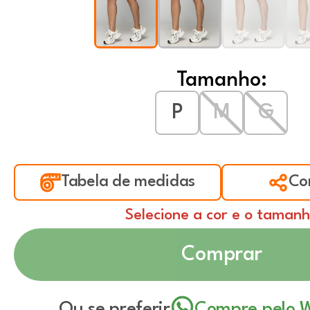
Tamanho:
P
M
G
Tabela de medidas
Co
Selecione a cor e o taman
Comprar
Ou se preferir
Compre pelo 