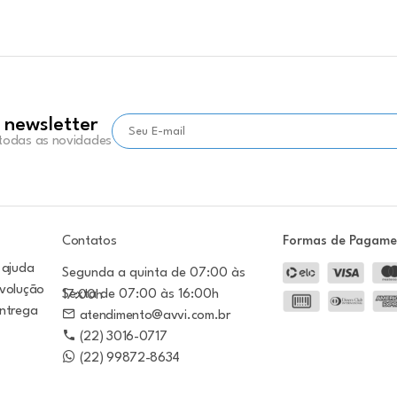
 newsletter
 todas as novidades
Contatos
Formas de Pagam
 ajuda
Segunda a quinta de 07:00 às
evolução
Sexta de 07:00 às 16:00h
17:00h
entrega
atendimento@avvi.com.br
(22) 3016-0717
(22) 99872-8634