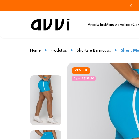
Produtos
Mais vendidos
Con
Home
Produtos
Shorts e Bermudas
Short M
21% off