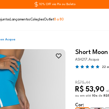
10% OFF via Pix ou Boleto
juntos
Lançamentos
Coleções
Outlet
8 a 80
oon Acqua
Short Moon
ASH217.Acqua
22 a
R$75,44
R$ 53,90
v
ou
em até
10x
de
R$
Cor: