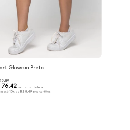
ort Glowrun Preto
Short Pol
99,89
R$ 66,55
 76,42
R$ 45,90
via Pix ou Boleto
em até
10x
de
R$ 8,49
nos cartões
ou em até
10x