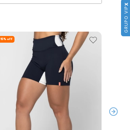
X
GRUPO VIP
15
% off
23
% off