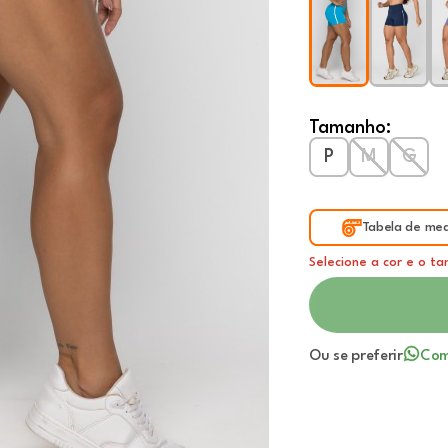
Tamanho:
P
M
G
Tabela de med
Selecione a cor e o t
Ou se preferir
Com