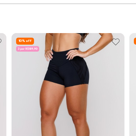
10
% off