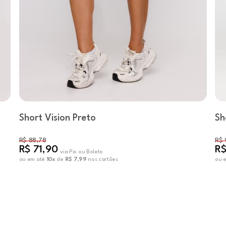
Short Vision Preto
Sh
R$ 88,78
R$ 
R$ 71,90
R$
via Pix ou Boleto
ou em até
10x
de
R$ 7,99
nos cartões
ou 