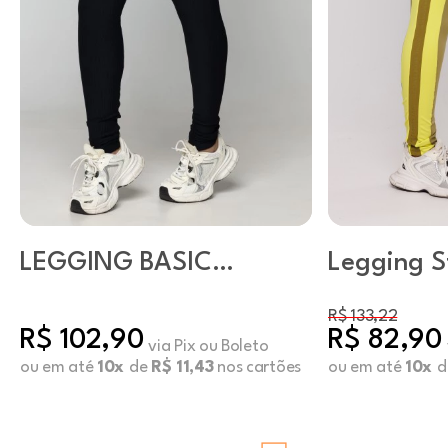
LEGGING BASIC
Legging S
ENERGY PRETO
Pistache
R$ 133,22
R$ 102,90
R$ 82,90
via Pix ou Boleto
ou em até
10x
de
R$ 11,43
nos cartões
ou em até
10x
d