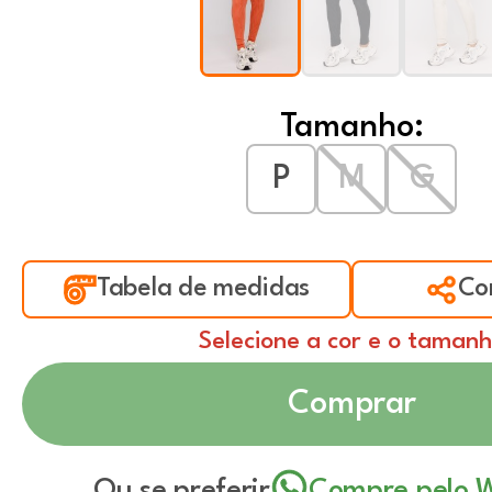
Tamanho:
P
M
G
Tabela de medidas
Co
Selecione a cor e o taman
Comprar
Ou se preferir
Compre pelo 