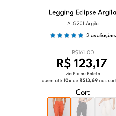
Legging Eclipse Argil
ALG201.Argila
2 avaliações
R$161,00
R$ 123,17
via Pix ou Boleto
ou
em até
10x
de
R$13,69
nos car
Cor: