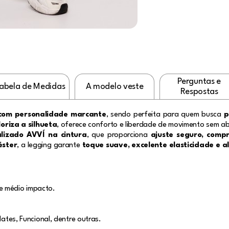
Perguntas e
abela de Medidas
A modelo veste
Respostas
 com personalidade marcante
, sendo perfeita para quem busca
p
riza a silhueta
, oferece conforto e liberdade de movimento sem ab
alizado AVVÍ na cintura
, que proporciona
ajuste seguro, comp
éster
, a legging garante
toque suave, excelente elasticidade e a
e médio impacto.
lates, Funcional, dentre outras.