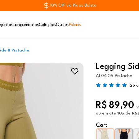
10% OFF via Pix ou Boleto
juntos
Lançamentos
Coleções
Outlet
Polaris
ide B Pistache
Legging Sid
ALG205.Pistache
25 a
R$ 89,90
v
ou
em até
10x
de
R$
Cor: