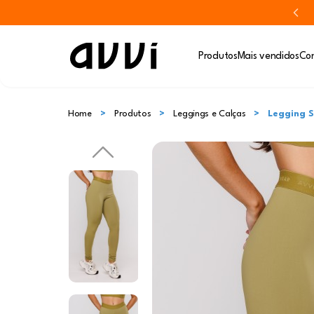
Produtos
Mais vendidos
Con
Home
Produtos
Leggings e Calças
Legging S