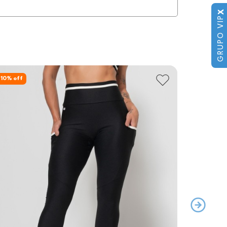
X
GRUPO VIP
new
10
% off