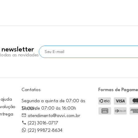
 newsletter
 todas as novidades
Contatos
Formas de Pagam
 ajuda
Segunda a quinta de 07:00 às
evolução
Sexta de 07:00 às 16:00h
17:00h
entrega
atendimento@avvi.com.br
(22) 3016-0717
(22) 99872-8634