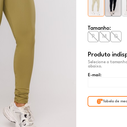
Tamanho:
P
M
G
Produto indis
Selecione o tamanho
abaixo.
E-mail:
Tabela de med