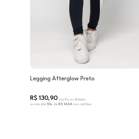
Legging Afterglow Preto
R$ 130,90
via Pix ou Boleto
ou em até
10x
de
R$ 14,54
nos cartões