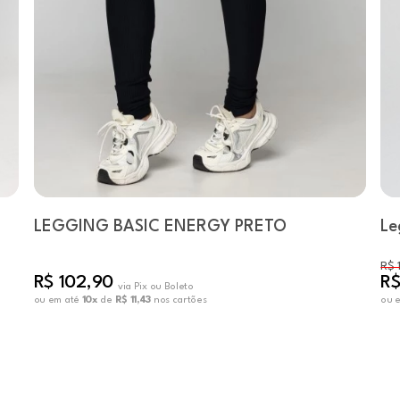
LEGGING BASIC ENERGY PRETO
Le
R$ 
R$ 102,90
R$
via Pix ou Boleto
ou em até
10x
de
R$ 11,43
nos cartões
ou 