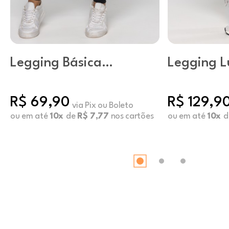
Legging Básica
Legging L
Poliéster Preto
Oxblood 
R$ 69,90
R$ 129,9
via Pix ou Boleto
ou em até
10x
de
R$ 7,77
nos cartões
ou em até
10x
d