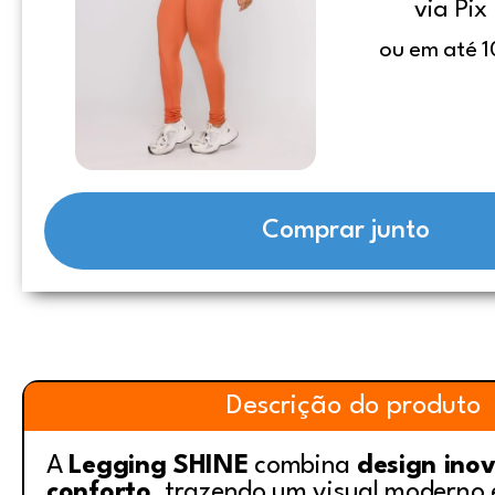
via Pix
ou em até 1
Comprar junto
Descrição do produto
A
Legging SHINE
combina
design ino
conforto
, trazendo um visual moderno 