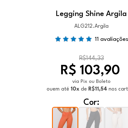
Legging Shine Argila
ALG212.Argila
11 avaliaçõe
R$144,33
R$ 103,90
via Pix ou Boleto
ou
em até
10x
de
R$11,54
nos car
Cor: