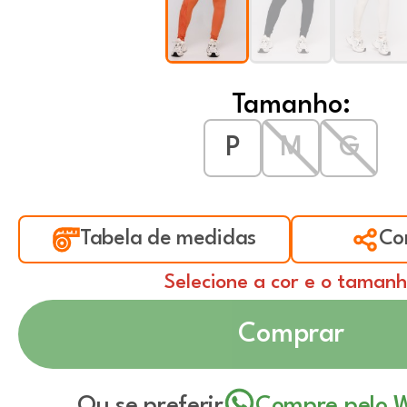
Tamanho:
P
M
G
Tabela de medidas
Co
Selecione a cor e o taman
Comprar
Ou se preferir
Compre pelo 