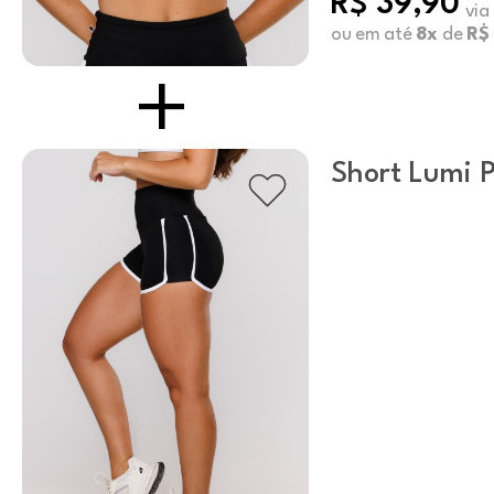
R$ 39,90
via
ou em até
8x
de
R$
Short Lumi P