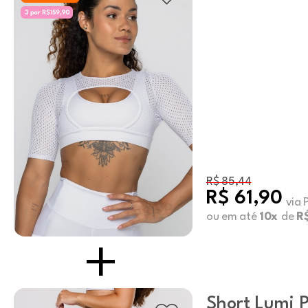
R$ 85,44
R$ 61,90
via 
ou em até
10x
de
R
Short Lumi P