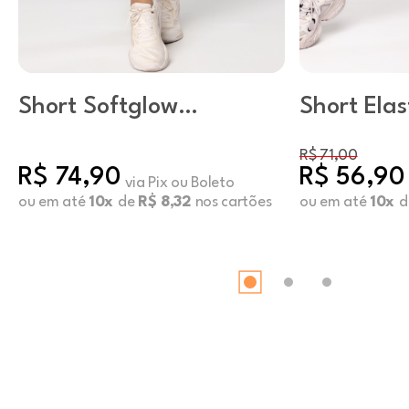
Short Softglow
Short Elast
Preto
R$ 71,00
R$ 74,90
R$ 56,90
via Pix ou Boleto
ou em até
10x
de
R$ 8,32
nos cartões
ou em até
10x
d