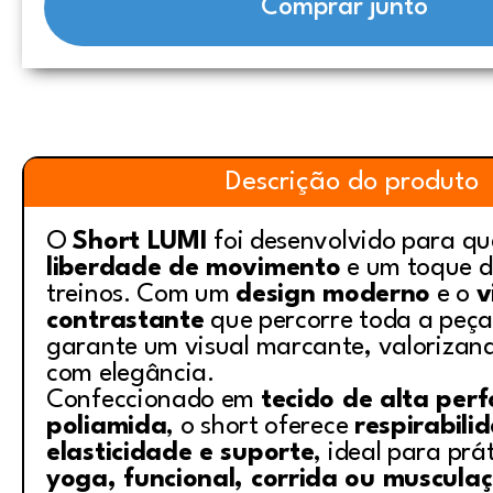
Comprar junto
Descrição do produto
O
Short LUMI
foi desenvolvido para q
liberdade de movimento
e um toque de
treinos. Com um
design moderno
e o
v
contrastante
que percorre toda a peça
garante um visual marcante, valorizand
com elegância.
Confeccionado em
tecido de alta pe
poliamida
, o short oferece
respirabili
elasticidade e suporte
, ideal para pr
yoga, funcional, corrida ou muscula