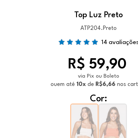
Top Luz Preto
ATP204.Preto
14 avaliaçõe
R$ 59,90
via Pix ou Boleto
ou
em até
10x
de
R$6,66
nos car
Cor: