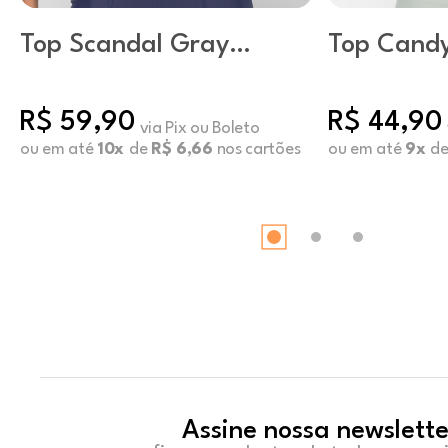
Top Scandal Gray
Top Candy
Dawn
R$ 59,90
R$ 44,90
via Pix ou Boleto
ou em até
10x
de
R$ 6,66
nos cartões
ou em até
9x
d
Assine nossa newslette