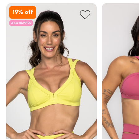
19
% off