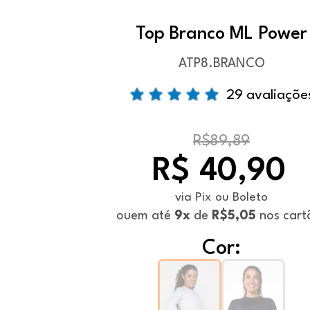
Top Branco ML Power
ATP8.BRANCO
29 avaliaçõe
R$89,89
R$ 40,90
via Pix ou Boleto
ou
em até
9x
de
R$5,05
nos cart
Cor: