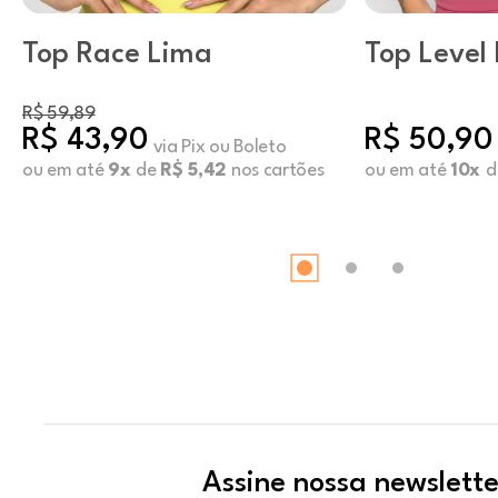
Top Race Lima
Top Level 
R$ 59,89
R$ 43,90
R$ 50,90
via Pix ou Boleto
ou em até
9x
de
R$ 5,42
nos cartões
ou em até
10x
d
Assine nossa newslette