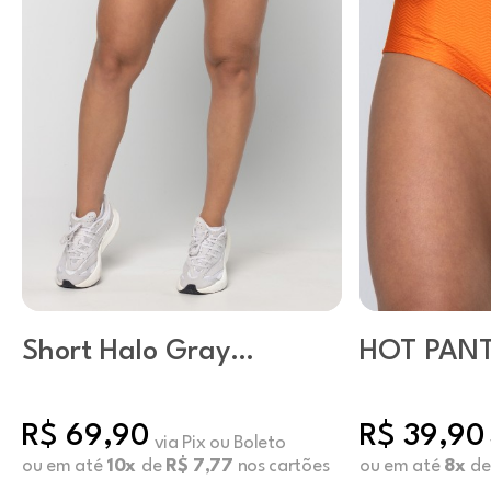
Short Halo Gray
HOT PANT
Dawn
TANGERI
R$ 69,90
R$ 39,90
via Pix ou Boleto
ou em até
10x
de
R$ 7,77
nos cartões
ou em até
8x
d