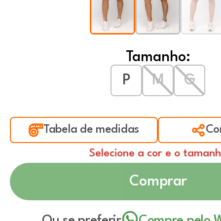
Tamanho:
P
M
G
Tabela de medidas
Co
Selecione a cor e o taman
Comprar
Ou se preferir
Compre pelo 