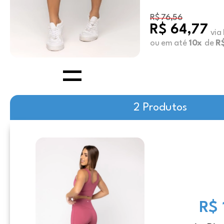
R$ 76,56
R$ 64,77
via
ou em até
10x
de
R
2 Produtos
R$ 