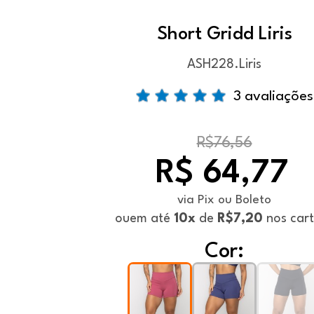
Short Gridd Liris
ASH228.Liris
3 avaliações
R$76,56
R$ 64,77
via Pix ou Boleto
ou
em até
10x
de
R$7,20
nos car
Cor: