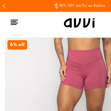
10% OFF via Pix ou Boleto
6% off