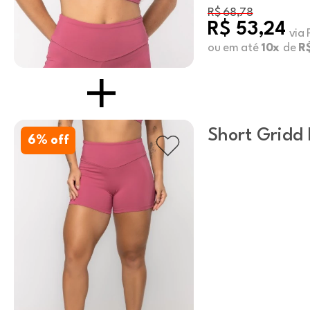
R$ 68,78
R$ 53,24
via 
ou em até
10x
de
R
Short Gridd L
6
% off