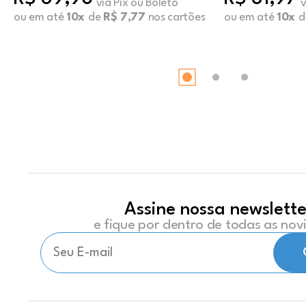
via Pix ou Boleto
v
ou em até
10x
de
R$ 7,77
nos cartões
ou em até
10x
d
Assine nossa newslette
e fique por dentro de todas as no