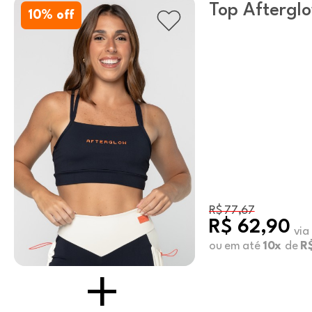
Top Aftergl
10
% off
R$ 77,67
R$ 62,90
via
ou em até
10x
de
R