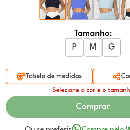
Tamanho:
P
M
G
Tabela de medidas
Co
Selecione a cor e o taman
Comprar
Ou se preferir
Compre pelo 