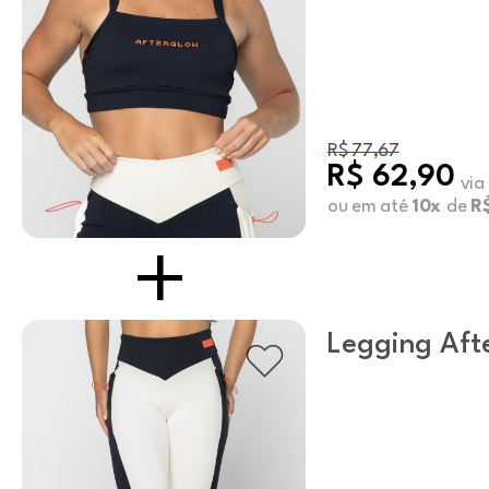
R$ 77,67
R$ 62,90
via
ou em até
10x
de
R
Legging Aft
Swizzle