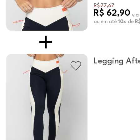
R$ 77,67
R$ 62,90
via
ou em até
10x
de
R
Legging Aft