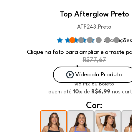
Top Afterglow Preto
ATP243.Preto
11 avaliaçõe
Clique na foto para ampliar e arraste p
R$77,67
R$ 62,90
Vídeo do Produto
via Pix ou Boleto
ou
em até
10x
de
R$6,99
nos car
Cor: