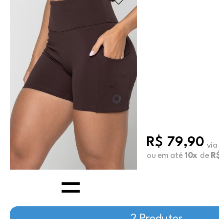
R$ 79,90
via
ou em até
10x
de
R$
2 Produtos