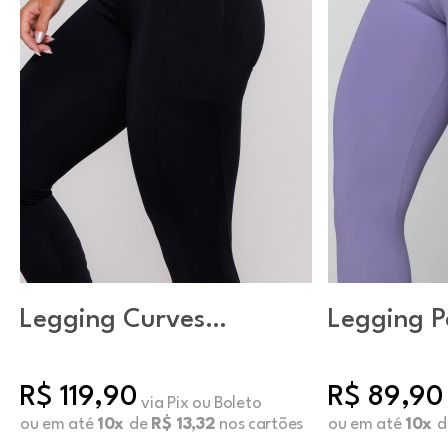
Legging Curves
Legging P
Preto
Básica Co
R$ 119,90
R$ 89,90
via Pix ou Boleto
ou em até
10x
de
R$ 13,32
nos cartões
ou em até
10x
d