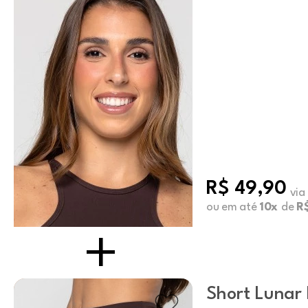
R$ 49,90
via
ou em até
10x
de
R$
Short Lunar