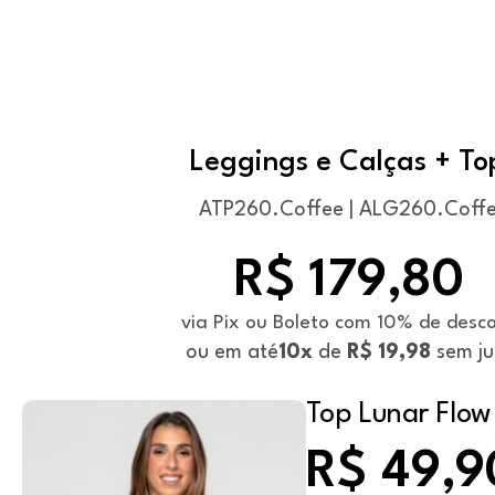
Leggings e Calças + To
ATP260.Coffee | ALG260.Coff
R$ 179,80
via Pix ou Boleto com 10% de desc
ou em até
10x
de
R$ 19,98
sem ju
Top Lunar Flow
R$ 49,9