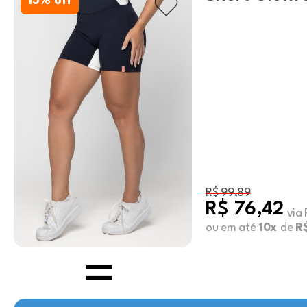
15
% off
R$ 99,89
R$ 76,42
via 
ou em até
10x
de
R