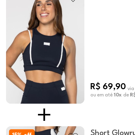
R$ 69,90
via
ou em até
10x
de
R
Short Glowr