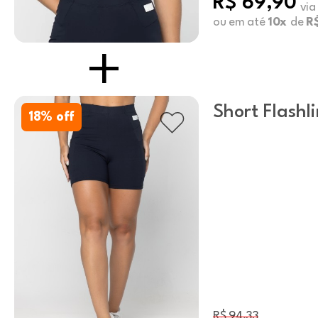
R$ 69,90
via
ou em até
10x
de
R
Short Flashl
18
% off
R$ 94,33