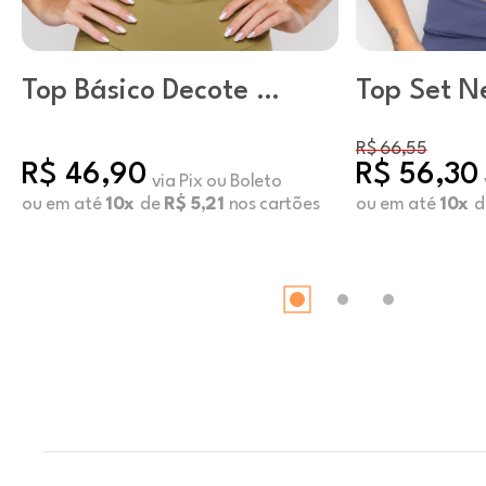
Top Básico Decote U
Top Set N
Pistache
R$ 66,55
R$ 46,90
R$ 56,30
via Pix ou Boleto
ou em até
10x
de
R$ 5,21
nos cartões
ou em até
10x
d