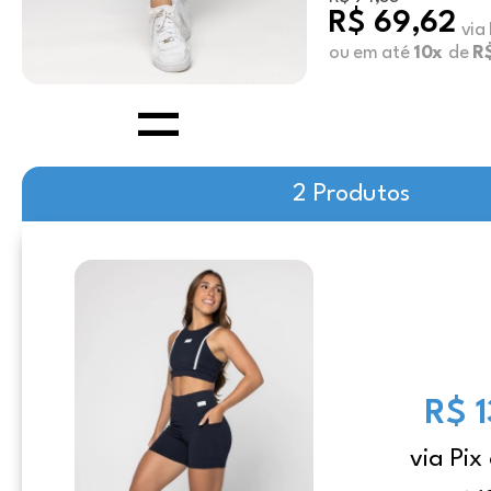
R$ 69,62
via
ou em até
10x
de
R
2 Produtos
R$ 
via Pix