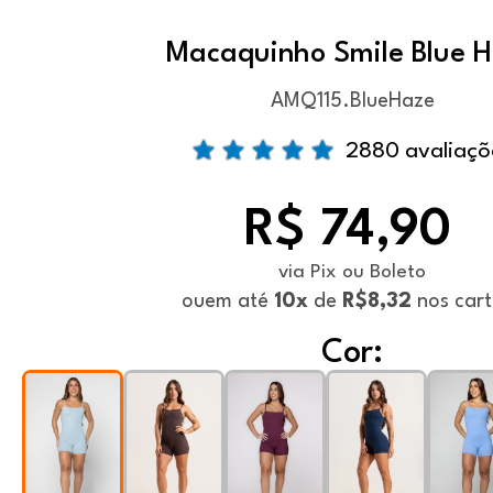
Macaquinho Smile Blue 
AMQ115.BlueHaze
2880 avaliaçõ
R$ 74,90
via Pix ou Boleto
ou
em até
10x
de
R$8,32
nos cart
Cor: