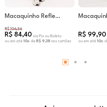
Macaquinho Reflex
Macaquin
Cosmic
Flashline 
R$ 106,56
R$ 84,40
R$ 99,90
via Pix ou Boleto
ou em até
10x
de
R$ 9,38
nos cartões
ou em até
10x
d