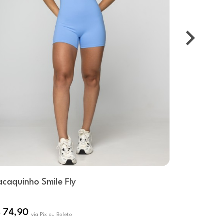
caquinho Smile Fly
Macaquin
 74,90
R$ 74,90
via Pix ou Boleto