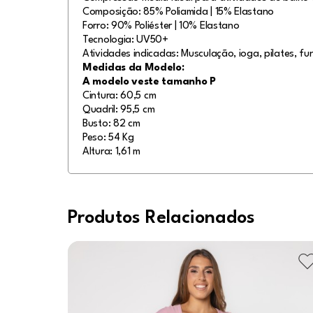
Composição: 85% Poliamida | 15% Elastano
Forro: 90% Poliéster | 10% Elastano
Tecnologia: UV50+
Atividades indicadas: Musculação, ioga, pilates, fun
Medidas da Modelo:
A modelo veste tamanho P
Cintura: 60,5 cm
Quadril: 95,5 cm
Busto: 82 cm
Peso: 54 Kg
Altura: 1,61 m
Produtos Relacionados