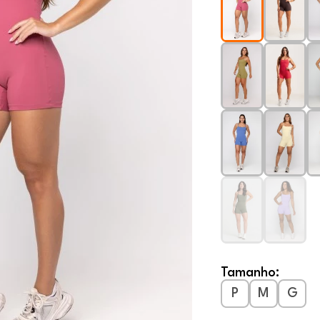
Tamanho:
P
M
G