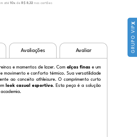
em até
10x
de
R$ 8,32
nos cartões
ou em até
10x
X
GRUPO VIP
Avaliações
Avaliar
treinos e momentos de lazer. Com
alças finas
e um
de movimento e conforto térmico. Sua versatilidade
mente ao conceito
athleisure
. O comprimento curto
 um
look casual esportivo
. Esta peça é a solução
a academia.