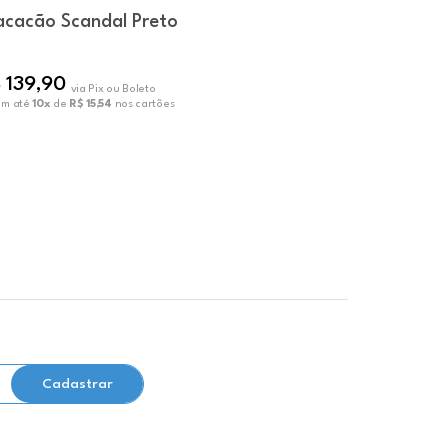
cacão Scandal Preto
Macaquin
R$ 111,00
 139,90
R$ 89,9
via Pix ou Boleto
em até
10x
de
R$ 15,54
nos cartões
ou em até
10x
Cadastrar