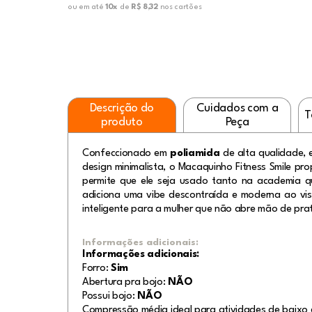
ou em até
10x
de
R$ 8,32
nos cartões
Descrição do
Cuidados com a
T
produto
Peça
Confeccionado em
poliamida
de alta qualidade, 
design minimalista, o Macaquinho Fitness Smile pr
permite que ele seja usado tanto na academia q
adiciona uma vibe descontraída e moderna ao vi
inteligente para a mulher que não abre mão de prat
Informações adicionais:
Informações adicionais:
Forro:
Sim
Abertura pra bojo:
NÃO
Possui bojo:
NÃO
Compressão média ideal para atividades de baixo 