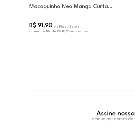
Macaquinho Neo Manga Curta
Quartzo
R$ 91,90
via Pix ou Boleto
ou em até
10x
de
R$ 10,21
nos cartões
Assine nossa
e fique por dentro de