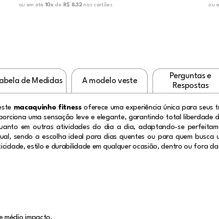
ou em até
10x
de
R$ 8,32
nos cartões
ou 
Perguntas e
abela de Medidas
A modelo veste
Respostas
este
macaquinho fitness
oferece uma experiência única para seus 
oporciona uma sensação leve e elegante, garantindo total liberdade 
uanto em outras atividades do dia a dia, adaptando-se perfeita
sual, sendo a escolha ideal para dias quentes ou para quem busca
icidade, estilo e durabilidade em qualquer ocasião, dentro ou fora d
e médio impacto.