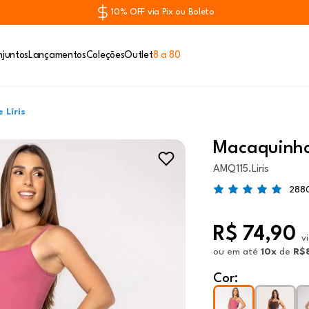
10% OFF via Pix ou Boleto
juntos
Lançamentos
Coleções
Outlet
8 a 80
 Líris
Macaquinho 
AMQ115.Liris
2880
R$ 74,90
v
ou
em até
10x
de
R$
Cor: