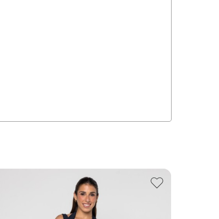
10
% off