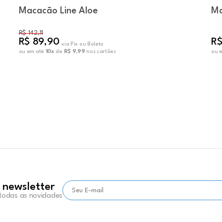
Macacão Line Aloe
Ma
R$ 142,11
R$ 89,90
R$
via Pix ou Boleto
ou em até
10x
de
R$ 9,99
nos cartões
ou 
 newsletter
 todas as novidades