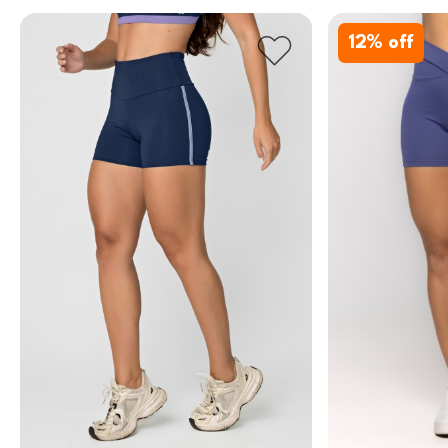
12
% off