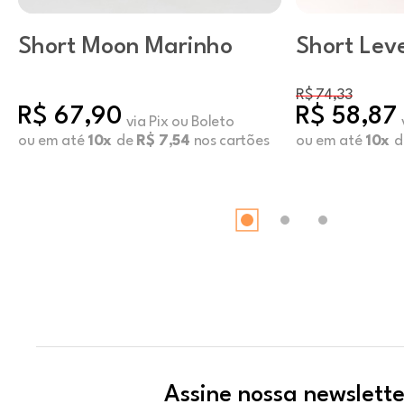
Short Moon Marinho
Short Lev
R$ 74,33
R$ 67,90
R$ 58,87
via Pix ou Boleto
ou em até
10x
de
R$ 7,54
nos cartões
ou em até
10x
d
Assine nossa newslette