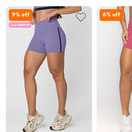
9
% off
6
% off