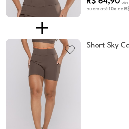
R$ 64,90
via
ou em até
10x
de
R$
Short Sky C