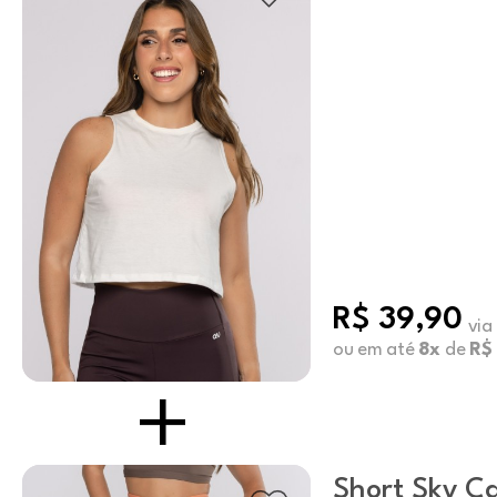
Swizzle
R$ 39,90
via
ou em até
8x
de
R$
Short Sky C