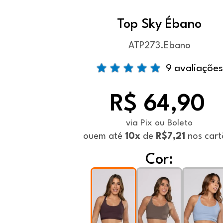
Top Sky Ébano
ATP273.Ebano
9 avaliações
R$ 64,90
via Pix ou Boleto
ou
em até
10x
de
R$7,21
nos cart
Cor: