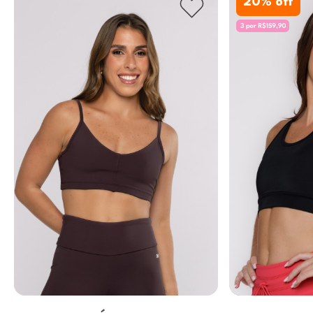
20
% off