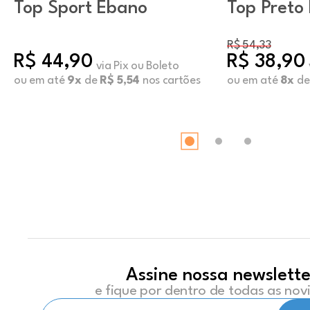
Top Sport Ébano
Top Preto 
Nadador
R$ 54,33
R$ 44,90
R$ 38,90
via Pix ou Boleto
ou em até
9x
de
R$ 5,54
nos cartões
ou em até
8x
d
Assine nossa newslette
e fique por dentro de todas as no