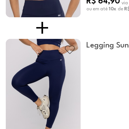
R$ 64,90
via
ou em até
10x
de
R$
Legging Sun