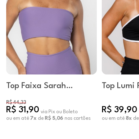
Top Faixa Sarah
Top Lumi 
Cosmic
R$ 44,33
R$ 31,90
R$ 39,90
via Pix ou Boleto
ou em até
7x
de
R$ 5,06
nos cartões
ou em até
8x
d