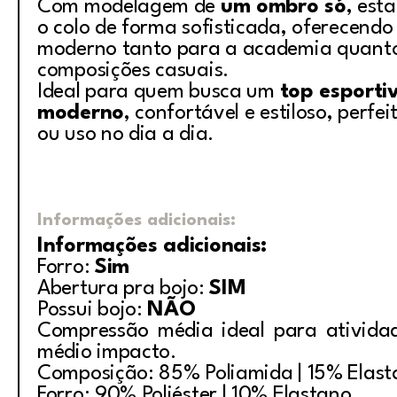
Com modelagem de
um ombro só
, est
o colo de forma sofisticada, oferecendo
moderno tanto para a academia quant
composições casuais.
Ideal para quem busca um
top esporti
moderno
, confortável e estiloso, perfei
ou uso no dia a dia.
Informações adicionais:
Informações adicionais:
Forro:
Sim
Abertura pra bojo:
SIM
Possui bojo:
NÃO
Compressão média ideal para ativida
médio impacto.
Composição: 85% Poliamida | 15% Elas
Forro: 90% Poliéster | 10% Elastano