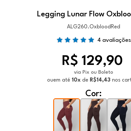
Legging Lunar Flow Oxblo
ALG260.OxbloodRed
4 avaliações
R$ 129,90
via Pix ou Boleto
ou
em até
10x
de
R$14,43
nos car
Cor: