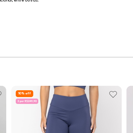
cional, entre outras.
10
% off