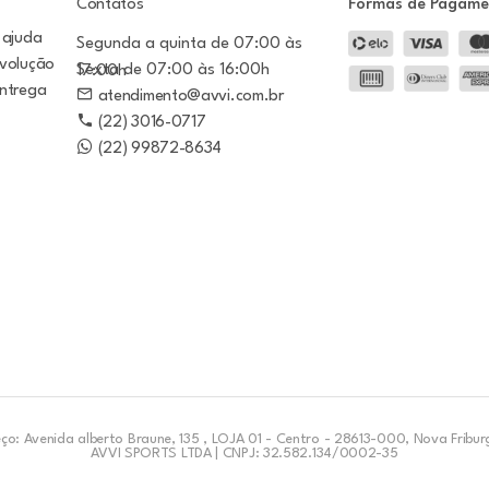
Contatos
Formas de Pagam
 ajuda
Segunda a quinta de 07:00 às
evolução
Sexta de 07:00 às 16:00h
17:00h
entrega
atendimento@avvi.com.br
(22) 3016-0717
(22) 99872-8634
ço: Avenida alberto Braune, 135 , LOJA 01 - Centro - 28613-000, Nova Fribur
AVVI SPORTS LTDA | CNPJ: 32.582.134/0002-35