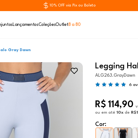
10% OFF via Pix ou Boleto
juntos
Lançamentos
Coleções
Outlet
8 a 80
Halo Gray Dawn
Legging Ha
ALG263.GrayDawn
6 av
R$ 114,90
v
ou
em até
10x
de
R$
Cor: