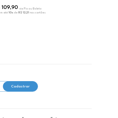
R$ 114,33
 109,90
R$ 94,66
via Pix ou Boleto
em até
10x
de
R$ 12,21
nos cartões
ou em até
10x
Cadastrar