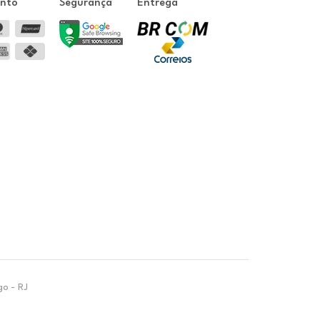
ento
Segurança
Entrega
go - RJ