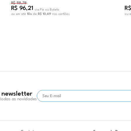
R$ 118,78
R$ 96,21
R$
via Pix ou Boleto
ou em até
10x
de
R$ 10,69
nos cartões
ou 
 newsletter
 todas as novidades