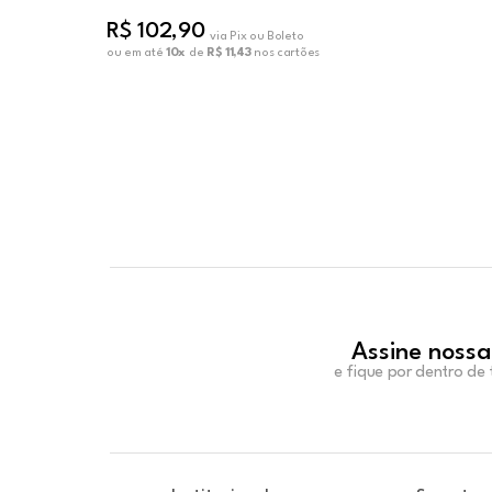
R$ 102,90
via Pix ou Boleto
ou em até
10x
de
R$ 11,43
nos cartões
Assine nossa
e fique por dentro de