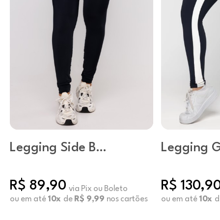
Legging Side B
Legging 
Preto
Preto
R$ 89,90
R$ 130,9
via Pix ou Boleto
ou em até
10x
de
R$ 9,99
nos cartões
ou em até
10x
d