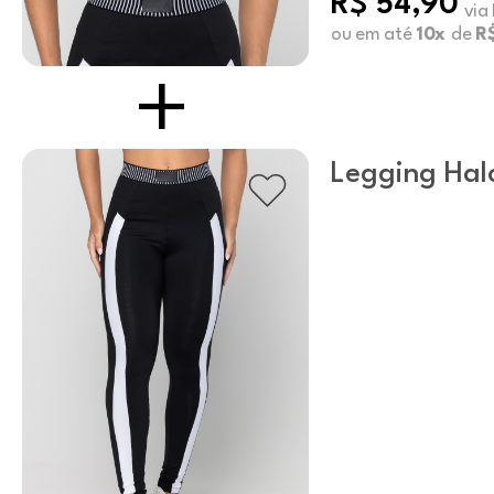
R$ 54,90
via
ou em até
10x
de
R$
Legging Hal