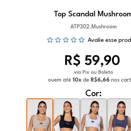
Top Scandal Mushroo
ATP302.Mushroom
Avalie esse pro
R$ 59,90
via Pix ou Boleto
ou
em até
10x
de
R$6,66
nos car
Cor: