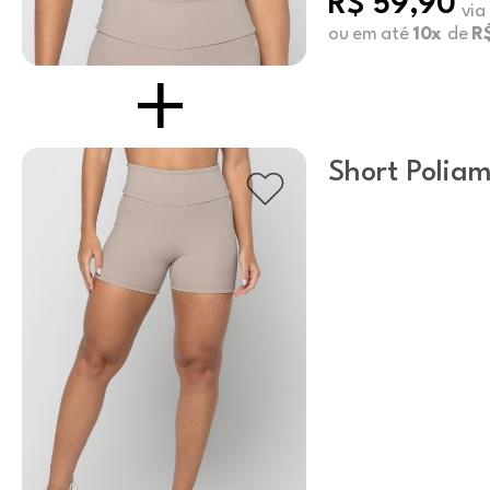
R$ 59,90
via
ou em até
10x
de
R
Short Poliam
Mushroom