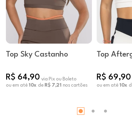
Top Sky Castanho
Top After
Sugar Swi
R$ 64,90
R$ 69,90
via Pix ou Boleto
ou em até
10x
de
R$ 7,21
nos cartões
ou em até
10x
d